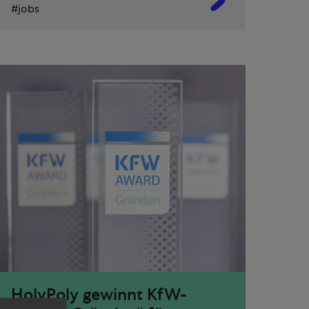
jobs
HolyPoly gewinnt KfW-