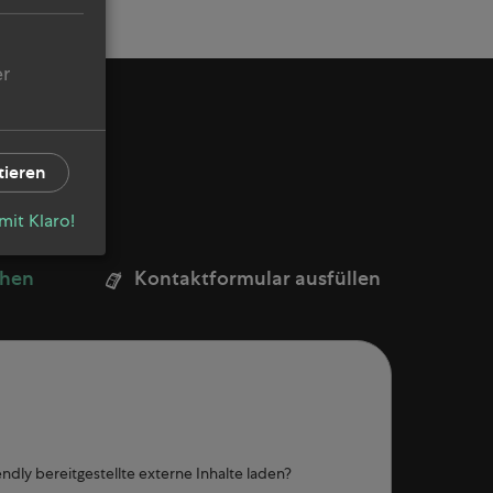
er
tieren
 mit Klaro!
chen
Kontaktformular ausfüllen
endly
bereitgestellte externe Inhalte laden?