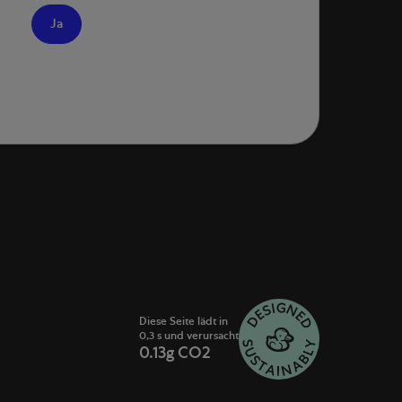
Ja
Diese Seite lädt in
0,3 s und verursacht
0.13g CO2