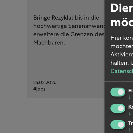
Dien
Bringe Rezyklat bis in die
möc
hochwertige Serienanwendung,
erweitere die Grenzen des
Hier kön
Machbaren.
möchten
Aktivier
halten.
Datensc
25.02.2026
jobs
E
↓
K
↓
T
↓