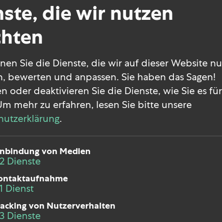
Kunststofftechnik
ste, die wir nutzen
Lerne noch im Studium die
hten
Kunststoffkreislaufwirtschaft
kennen und starte nach deinem
nen Sie die Dienste, die wir auf dieser Website n
Abschluss direkt in eine
, bewerten und anpassen. Sie haben das Sagen!
nachhaltige Karriere.
en oder deaktivieren Sie die Dienste, wie Sie es für
Um mehr zu erfahren, lesen Sie bitte unsere
hutzerklärung
.
01.12.2025
jobs
inbindung von Medien
2
Dienste
ontaktaufnahme
1
Dienst
1
2
3
racking von Nutzerverhalten
3
Dienste