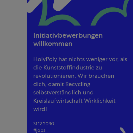
Initiativbewerbungen
willkommen
HolyPoly hat nichts weniger vor, als
die Kunststoffindustrie zu
revolutionieren. Wir brauchen
dich, damit Recycling
selbstverständlich und
Kreislaufwirtschaft Wirklichkeit
wird!
31.12.2030
jobs